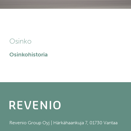
Osinko
Osinkohistoria
Revenio Group Oyj | Härkähaankuja 7, 01730 Vantaa