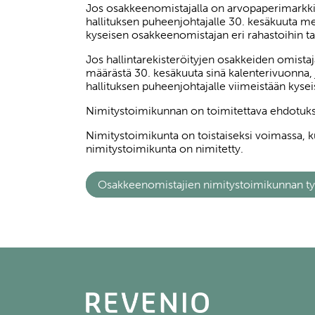
Jos osakkeenomistajalla on arvopaperimarkkin
hallituksen puheenjohtajalle 30. kesäkuuta me
kyseisen osakkeenomistajan eri rahastoihin tai
Jos hallintarekisteröityjen osakkeiden omista
määrästä 30. kesäkuuta sinä kalenterivuonna, 
hallituksen puheenjohtajalle viimeistään kys
Nimitystoimikunnan on toimitettava ehdotukse
Nimitystoimikunta on toistaiseksi voimassa, k
nimitystoimikunta on nimitetty.
Osakkeenomistajien nimitystoimikunnan ty