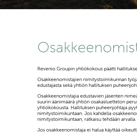
Osakkeenomista
Revenio Groupin yhtiökokous päätti hallituk
Osakkeenomistajien nimitystoimikunnan työj
edustajasta sekä yhtiön hallituksen puheenjoht
Osakkeenomistajia edustavien jäsenten nimeämi
suurin äänimäärä yhtiön osakasluettelon perus
yhtiökokousta. Hallituksen puheenjohtaja pyy
nimitystoimikuntaan. Jos kahdella osakkeeno
nimitystoimikuntaan, ratkaisu tehdään arvalla.
Jos osakkeenomistaja ei halua käyttää oikeutt