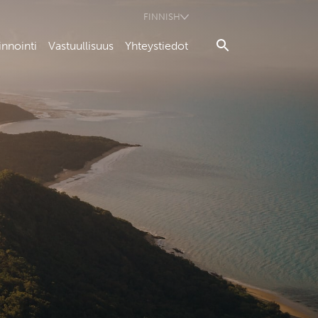
FINNISH
innointi
Vastuullisuus
Yhteystiedot