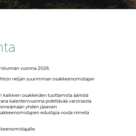
nta
oimikunnan vuonna 2026.
yhtiön neljän suurimman osakkeenomistajan
n kaikkien osakkeiden tuottamista äänistä
ana kalenterivuonna pidettävää varsinaista
aa nimeämään yhden jäsenen
sakkeenomistajien edustajia voida nimetä
kkeenomistajalle.