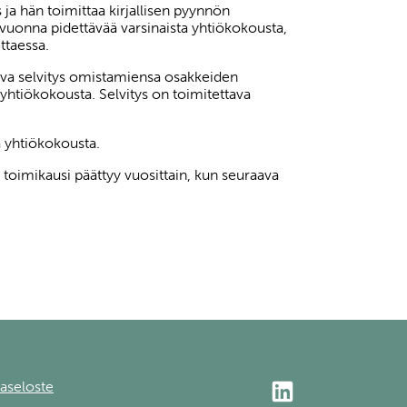
a hän toimittaa kirjallisen pyynnön
vuonna pidettävää varsinaista yhtiökokousta,
ttaessa.
tava selvitys omistamiensa osakkeiden
yhtiökokousta. Selvitys on toimitettava
a yhtiökokousta.
toimikausi päättyy vuosittain, kun seuraava
aseloste