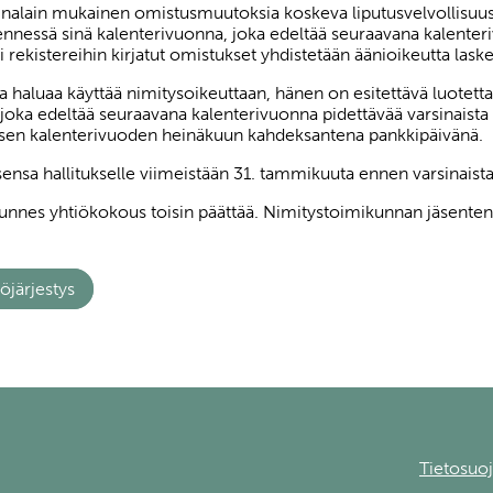
alain mukainen omistusmuutoksia koskeva liputusvelvollisuus j
nnessä sinä kalenterivuonna, joka edeltää seuraavana kalenteri
 rekistereihin kirjatut omistukset yhdistetään äänioikeutta laske
ja haluaa käyttää nimitysoikeuttaan, hänen on esitettävä luotet
joka edeltää seuraavana kalenterivuonna pidettävää varsinaista 
eisen kalenterivuoden heinäkuun kahdeksantena pankkipäivänä.
nsa hallitukselle viimeistään 31. tammikuuta ennen varsinaist
unnes yhtiökokous toisin päättää. Nimitystoimikunnan jäsenten 
öjärjestys
Tietosuoj