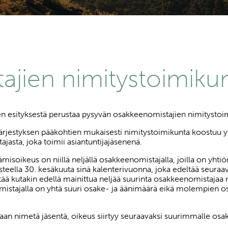
jien nimitystoimiku
sen esityksestä perustaa pysyvän osakkeenomistajien nimityst
ärjestyksen pääkohtien mukaisesti nimitystoimikunta koostuu 
ajasta, joka toimii asiantuntijajäsenenä.
soikeus on niillä neljällä osakkeenomistajalla, joilla on yhtiö
teella 30. kesäkuuta sinä kalenterivuonna, joka edeltää seuraav
tää kutakin edellä mainittua neljää suurinta osakkeenomistaj
mistajalla on yhtä suuri osake- ja äänimäärä eikä molempien o
aan nimetä jäsentä, oikeus siirtyy seuraavaksi suurimmalle osa