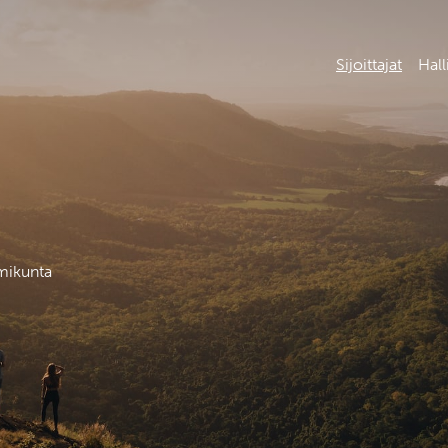
Sijoittajat
Hall
imikunta