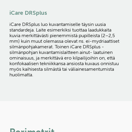
iCare DRSplus
iCare DRSplus luo kuvantamiselle täysin uusia
standardeja. Laite esimerkiksi tuottaa laadukkaita
kuvia merkittävästi pienemmistä pupilleista (2–2,5
mm) kuin muut olemassa olevat ns. ei-mydriaattiset
silmänpohjakamerat. Toinen iCare DRSplus -
silmänpohjan kuvantamislaitteen ainut- laatuinen
ominaisuus, ja merkittävä ero kilpailijoihin on, että
konfokaalisen tekniikkansa ansiosta kuvaus onnistuu
myös kaihisesta silmästä tai väliainesamentumista
huolimatta.
Perimetrit