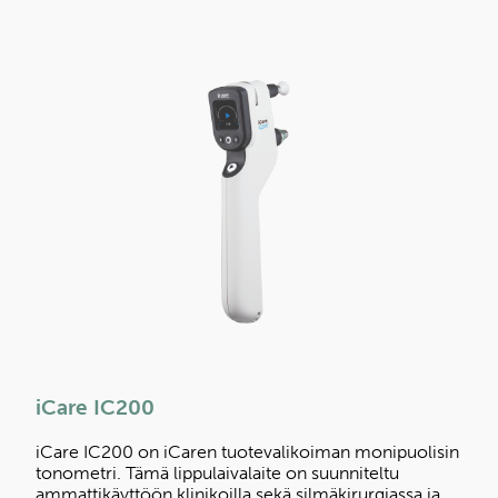
iCare IC200
iCare IC200 on iCaren tuotevalikoiman monipuolisin
tonometri. Tämä lippulaivalaite on suunniteltu
ammattikäyttöön klinikoilla sekä silmäkirurgiassa ja