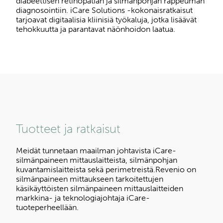
diabeettisen retinopatian ja silmänpohjan rappeuman
diagnosointiin. iCare Solutions -kokonaisratkaisut
tarjoavat digitaalisia kliinisiä työkaluja, jotka lisäävät
tehokkuutta ja parantavat näönhoidon laatua.
Tuotteet ja ratkaisut
Meidät tunnetaan maailman johtavista iCare-
silmänpaineen mittauslaitteista, silmänpohjan
kuvantamislaitteista sekä perimetreistä.Revenio on
silmänpaineen mittaukseen tarkoitettujen
käsikäyttöisten silmänpaineen mittauslaitteiden
markkina- ja teknologiajohtaja iCare-
tuoteperheellään.