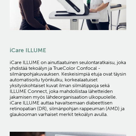
iCare ILLUME
iCare ILLUME on ainutlaatuinen seulontaratkaisu, joka
yhdistää tekoälyn ja TrueColor Confocal -
silmänpohjakuvauksen. Keskeisimpiä etuja ovat täysin
automatisoitu työnkulku, korkealaatuiset
yksityiskohtaiset kuvat ilman silmätippoja sekä
ILLUME Connect, joka mahdollistaa lähetteiden
jakamisen myös lähdeorganisaation ulkopuolelle.
iCare ILLUME auttaa havaitsemaan diabeettisen
retinopatian (DR), silmänpohjan rappeuman (AMD) ja
glaukooman varhaiset merkit tekoälyn avulla.