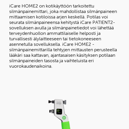
iCare HOME2 on kotikäyttöön tarkoitettu
silmänpainemittari, joka mahdollistaa silmänpaineen
mittaamisen kotiloissa arjen keskellä. Potilas voi
seurata silmänpaineensa kehitystä iCare PATIENT2-
sovelluksen avulla ja silmänpainetiedot voi lähettää
terveydenhuollon ammattilaiselle helposti ja
turvallisesti älylaitteeseen tai tietokoneeseen
asennetulla sovelluksella. iCare HOME2 -
silmänpainemittarilla tehtyjen mittausten perusteella
lääkäri saa kattavan, ajantasaisen käsityksen potilaan
silmänpaineiden tasosta ja vaihteluista eri
vuorokaudenaikoina.