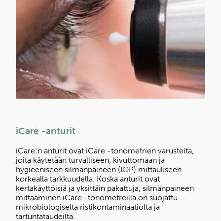
iCare -anturit
iCare:n anturit ovat iCare -tonometrien varusteita,
joita käytetään turvalliseen, kivuttomaan ja
hygieeniseen silmänpaineen (IOP) mittaukseen
korkealla tarkkuudella. Koska anturit ovat
kertakäyttöisiä ja yksittäin pakattuja, silmänpaineen
mittaaminen iCare -tonometreillä on suojattu
mikrobiologiselta ristikontaminaatiolta ja
tartuntataudeilta.