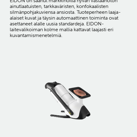
EIDON on saanut markkinoilla hyvän vastaanoton
ainutlaatuisten, tarkkaväristen, konfokaalisten
silmänpohjakuviensa ansiosta. Tuoteperheen laaja-
alaiset kuvat ja täysin automaattinen toiminta ovat
asettaneet alalle uusia standardeja. EIDON-
laitevalikoiman kolme mallia kattavat laajasti eri
kuvantamismenetelmiä.