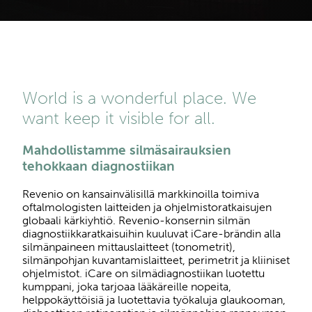
World is a wonderful place. We
want keep it visible for all.
Mahdollistamme silmäsairauksien
tehokkaan diagnostiikan
Revenio on kansainvälisillä markkinoilla toimiva
oftalmologisten laitteiden ja ohjelmistoratkaisujen
globaali kärkiyhtiö. Revenio-konsernin silmän
diagnostiikkaratkaisuihin kuuluvat iCare-brändin alla
silmänpaineen mittauslaitteet (tonometrit),
silmänpohjan kuvantamislaitteet, perimetrit ja kliiniset
ohjelmistot. iCare on silmädiagnostiikan luotettu
kumppani, joka tarjoaa lääkäreille nopeita,
helppokäyttöisiä ja luotettavia työkaluja glaukooman,