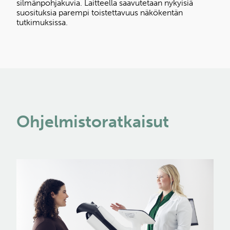
silmänpohjakuvia. Laitteella saavutetaan nykyisiä
suosituksia parempi toistettavuus näkökentän
tutkimuksissa.
Ohjelmistoratkaisut