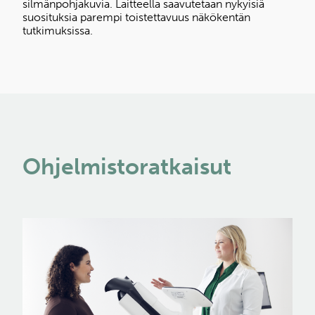
silmänpohjakuvia. Laitteella saavutetaan nykyisiä
suosituksia parempi toistettavuus näkökentän
tutkimuksissa.
Ohjelmistoratkaisut