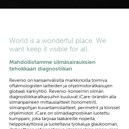
World is a wonderful place. We
want keep it visible for all.
Mahdollistamme silmäsairauksien
tehokkaan diagnostiikan
Revenio on kansainvälisillä markkinoilla toimiva
oftalmologisten laitteiden ja ohjelmistoratkaisujen
globaali kärkiyhtiö. Revenio-konsernin silmän
diagnostiikkaratkaisuihin kuuluvat iCare-brändin alla
silmänpaineen mittauslaitteet (tonometrit),
silmänpohjan kuvantamislaitteet, perimetrit ja kliiniset
ohjelmistot. iCare on silmädiagnostiikan luotettu
kumppani, joka tarjoaa lääkäreille nopeita,
helppokäyttöisiä ja luotettavia työkaluja glaukooman,