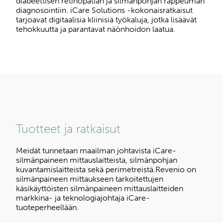
diabeettisen retinopatian ja silmänpohjan rappeuman
diagnosointiin. iCare Solutions -kokonaisratkaisut
tarjoavat digitaalisia kliinisiä työkaluja, jotka lisäävät
tehokkuutta ja parantavat näönhoidon laatua.
Tuotteet ja ratkaisut
Meidät tunnetaan maailman johtavista iCare-
silmänpaineen mittauslaitteista, silmänpohjan
kuvantamislaitteista sekä perimetreistä.Revenio on
silmänpaineen mittaukseen tarkoitettujen
käsikäyttöisten silmänpaineen mittauslaitteiden
markkina- ja teknologiajohtaja iCare-
tuoteperheellään.