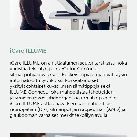
iCare ILLUME
iCare ILLUME on ainutlaatuinen seulontaratkaisu, joka
yhdistää tekoälyn ja TrueColor Confocal -
silmänpohjakuvauksen. Keskeisimpiä etuja ovat täysin
automatisoitu työnkulku, korkealaatuiset
yksityiskohtaiset kuvat ilman silmätippoja sekä
ILLUME Connect, joka mahdollistaa lähetteiden
jakamisen myös lähdeorganisaation ulkopuolelle.
iCare ILLUME auttaa havaitsemaan diabeettisen
retinopatian (DR), silmänpohjan rappeuman (AMD) ja
glaukooman varhaiset merkit tekoälyn avulla.