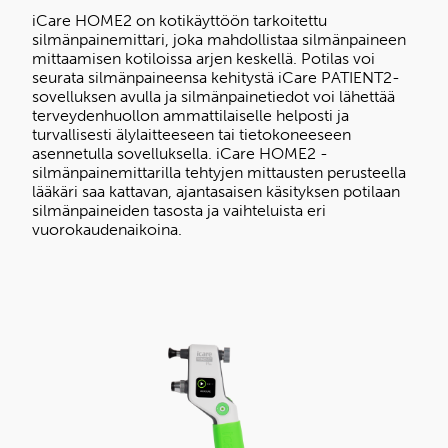
iCare HOME2 on kotikäyttöön tarkoitettu
silmänpainemittari, joka mahdollistaa silmänpaineen
mittaamisen kotiloissa arjen keskellä. Potilas voi
seurata silmänpaineensa kehitystä iCare PATIENT2-
sovelluksen avulla ja silmänpainetiedot voi lähettää
terveydenhuollon ammattilaiselle helposti ja
turvallisesti älylaitteeseen tai tietokoneeseen
asennetulla sovelluksella. iCare HOME2 -
silmänpainemittarilla tehtyjen mittausten perusteella
lääkäri saa kattavan, ajantasaisen käsityksen potilaan
silmänpaineiden tasosta ja vaihteluista eri
vuorokaudenaikoina.