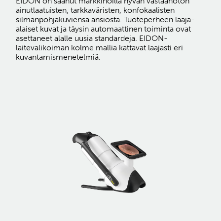
EIDON on saanut markkinoilla hyvän vastaanoton
ainutlaatuisten, tarkkaväristen, konfokaalisten
silmänpohjakuviensa ansiosta. Tuoteperheen laaja-
alaiset kuvat ja täysin automaattinen toiminta ovat
asettaneet alalle uusia standardeja. EIDON-
laitevalikoiman kolme mallia kattavat laajasti eri
kuvantamismenetelmiä.