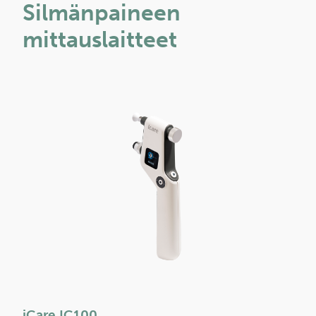
Silmänpaineen
mittauslaitteet
iCare IC100