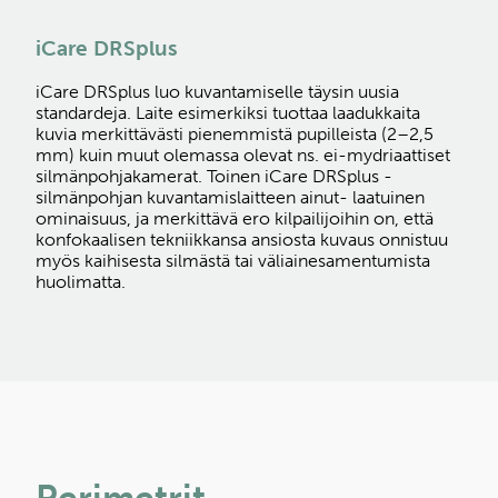
iCare DRSplus
iCare DRSplus luo kuvantamiselle täysin uusia
standardeja. Laite esimerkiksi tuottaa laadukkaita
kuvia merkittävästi pienemmistä pupilleista (2–2,5
mm) kuin muut olemassa olevat ns. ei-mydriaattiset
silmänpohjakamerat. Toinen iCare DRSplus -
silmänpohjan kuvantamislaitteen ainut- laatuinen
ominaisuus, ja merkittävä ero kilpailijoihin on, että
konfokaalisen tekniikkansa ansiosta kuvaus onnistuu
myös kaihisesta silmästä tai väliainesamentumista
huolimatta.
Perimetrit