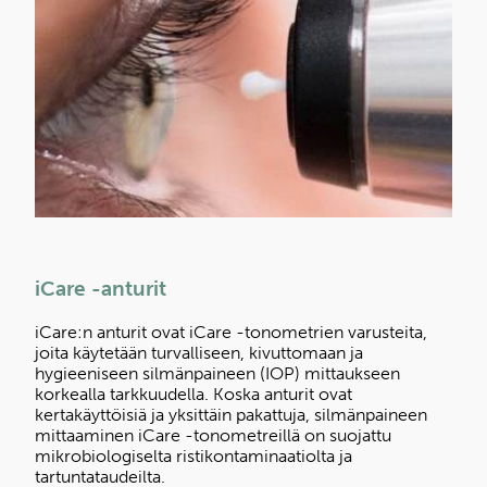
iCare -anturit
iCare:n anturit ovat iCare -tonometrien varusteita,
joita käytetään turvalliseen, kivuttomaan ja
hygieeniseen silmänpaineen (IOP) mittaukseen
korkealla tarkkuudella. Koska anturit ovat
kertakäyttöisiä ja yksittäin pakattuja, silmänpaineen
mittaaminen iCare -tonometreillä on suojattu
mikrobiologiselta ristikontaminaatiolta ja
tartuntataudeilta.